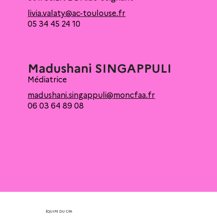
livia.valaty@ac-toulouse.fr
05 34 45 24 10
Madushani SINGAPPULI
Médiatrice
madushani.singappuli@moncfaa.fr
06 03 64 89 08
ÉQUIPE DU CFA