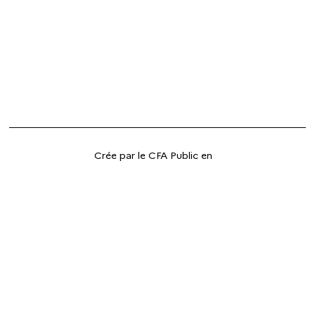
Crée par le CFA Public en
2026 - GIP FCIP de
l'académie de Toulouse